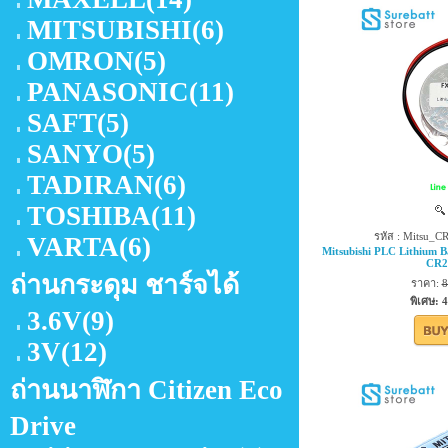
MITSUBISHI
(6)
OMRON
(5)
PANASONIC
(11)
SAFT
(5)
SANYO
(5)
TADIRAN
(6)
TOSHIBA
(11)
รหัส : Mitsu_
VARTA
(6)
Mitsubishi PLC Lithium 
CR2
ถ่านกระดุม ชาร์จได้
ราคา:
8
พิเศษ: 
3.6V
(9)
3V
(12)
ถ่านนาฬิกา Citizen Eco
Drive