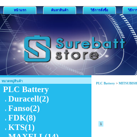
หน้าแรก
ค้นหาสินค้า
วิธีการสั่งซื้อ
วิธีกา
หมวดหมู่สินค้า
PLC Battery
>
MITSUBISH
PLC Battery
Duracell
(2)
Fanso
(2)
FDK
(8)
1
KTS
(1)
MAXELL
(14)