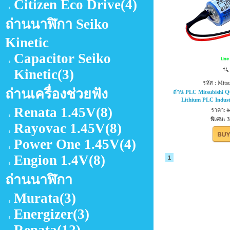
Citizen Eco Drive
(4)
ถ่านนาฬิกา Seiko
Kinetic
Capacitor Seiko
Kinetic
(3)
รหัส : Mi
ถ่านเครื่องช่วยฟัง
ถ่าน PLC Mitsubishi
Lithium PLC Indust
Renata 1.45V
(8)
ราคา:
5
พิเศษ: 
Rayovac 1.45V
(8)
Power One 1.45V
(4)
Engion 1.4V
(8)
1
ถ่านนาฬิกา
Murata
(3)
Energizer
(3)