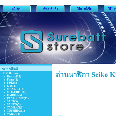
หน้าแรก
ค้นหาสินค้า
วิธีการสั่งซื้อ
วิธีกา
หมวดหมู่สินค้า
ถ่านนาฬิกา Seiko Ki
PLC Battery
Duracell
(2)
Fanso
(2)
FDK
(8)
KTS
(1)
MAXELL
(14)
MITSUBISHI
(6)
OMRON
(5)
PANASONIC
(11)
SAFT
(5)
SANYO
(5)
TADIRAN
(6)
TOSHIBA
(11)
VARTA
(6)