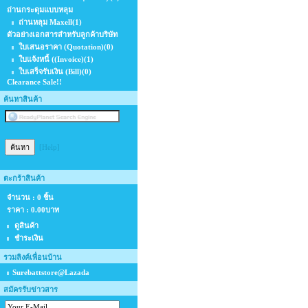
ถ่านกระดุมแบบหลุม
ถ่านหลุม Maxell
(1)
ตัวอย่างเอกสารสำหรับลูกค้าบริษัท
ใบเสนอราคา (Quotation)
(0)
ใบแจ้งหนี้ ((Invoice)
(1)
ใบเสร็จรับเงิน (Bill)
(0)
Clearance Sale!!
ค้นหาสินค้า
[Help]
ตะกร้าสินค้า
จำนวน : 0 ชิ้น
ราคา :
0.00บาท
ดูสินค้า
ชำระเงิน
รวมลิงค์เพื่อนบ้าน
Surebattstore@Lazada
สมัครรับข่าวสาร