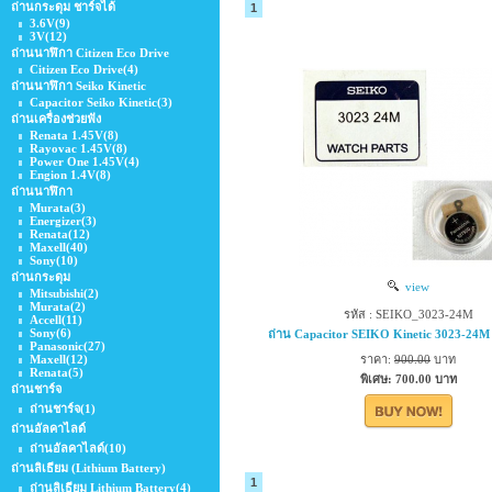
ถ่านกระดุม ชาร์จได้
1
3.6V
(9)
3V
(12)
ถ่านนาฬิกา Citizen Eco Drive
Citizen Eco Drive
(4)
ถ่านนาฬิกา Seiko Kinetic
Capacitor Seiko Kinetic
(3)
ถ่านเครื่องช่วยฟัง
Renata 1.45V
(8)
Rayovac 1.45V
(8)
Power One 1.45V
(4)
Engion 1.4V
(8)
ถ่านนาฬิกา
Murata
(3)
Energizer
(3)
Renata
(12)
Maxell
(40)
Sony
(10)
ถ่านกระดุม
view
Mitsubishi
(2)
Murata
(2)
รหัส : SEIKO_3023-24M
Accell
(11)
Sony
(6)
ถ่าน Capacitor SEIKO Kinetic 3023-24M
Panasonic
(27)
Maxell
(12)
ราคา:
900.00
บาท
Renata
(5)
พิเศษ: 700.00 บาท
ถ่านชาร์จ
ถ่านชาร์จ
(1)
ถ่านอัลคาไลด์
ถ่านอัลคาไลด์
(10)
ถ่านลิเธียม (Lithium Battery)
1
ถ่านลิเธียม Lithium ฺBattery
(4)