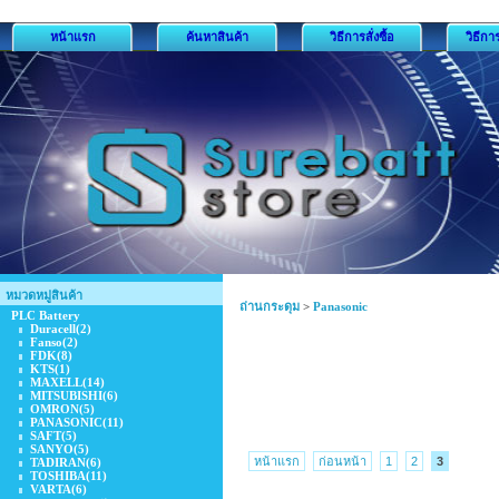
หน้าแรก
ค้นหาสินค้า
วิธีการสั่งซื้อ
วิธีกา
หมวดหมู่สินค้า
ถ่านกระดุม
>
Panasonic
PLC Battery
Duracell
(2)
Fanso
(2)
FDK
(8)
KTS
(1)
MAXELL
(14)
MITSUBISHI
(6)
OMRON
(5)
PANASONIC
(11)
SAFT
(5)
SANYO
(5)
หน้าแรก
ก่อนหน้า
1
2
3
TADIRAN
(6)
TOSHIBA
(11)
VARTA
(6)