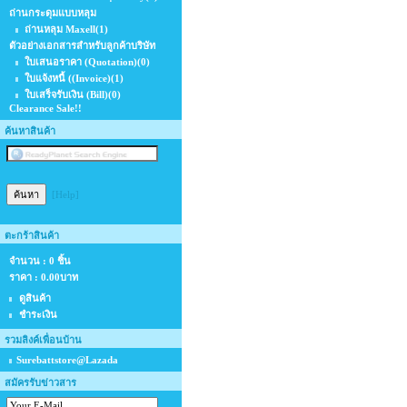
ถ่านกระดุมแบบหลุม
ถ่านหลุม Maxell
(1)
ตัวอย่างเอกสารสำหรับลูกค้าบริษัท
ใบเสนอราคา (Quotation)
(0)
ใบแจ้งหนี้ ((Invoice)
(1)
ใบเสร็จรับเงิน (Bill)
(0)
Clearance Sale!!
ค้นหาสินค้า
[Help]
ตะกร้าสินค้า
จำนวน : 0 ชิ้น
ราคา :
0.00บาท
ดูสินค้า
ชำระเงิน
รวมลิงค์เพื่อนบ้าน
Surebattstore@Lazada
สมัครรับข่าวสาร