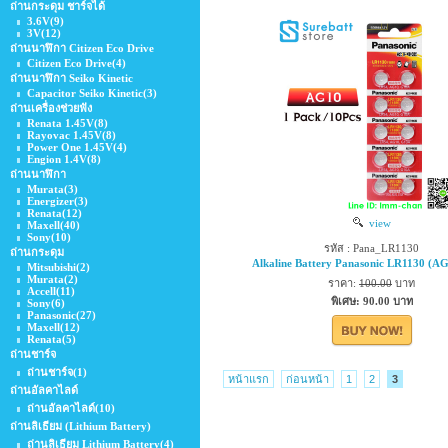
ถ่านกระดุม ชาร์จได้
3.6V
(9)
3V
(12)
ถ่านนาฬิกา Citizen Eco Drive
Citizen Eco Drive
(4)
ถ่านนาฬิกา Seiko Kinetic
Capacitor Seiko Kinetic
(3)
ถ่านเครื่องช่วยฟัง
Renata 1.45V
(8)
Rayovac 1.45V
(8)
Power One 1.45V
(4)
Engion 1.4V
(8)
ถ่านนาฬิกา
Murata
(3)
Energizer
(3)
Renata
(12)
view
Maxell
(40)
Sony
(10)
รหัส : Pana_LR1130
ถ่านกระดุม
Alkaline Battery Panasonic LR1130 (A
Mitsubishi
(2)
Murata
(2)
ราคา:
100.00
บาท
Accell
(11)
พิเศษ: 90.00 บาท
Sony
(6)
Panasonic
(27)
Maxell
(12)
Renata
(5)
ถ่านชาร์จ
ถ่านชาร์จ
(1)
หน้าแรก
ก่อนหน้า
1
2
3
ถ่านอัลคาไลด์
ถ่านอัลคาไลด์
(10)
ถ่านลิเธียม (Lithium Battery)
ถ่านลิเธียม Lithium ฺBattery
(4)