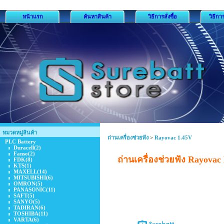
หน้าแรก
ค้นหาสินค้า
วิธีการสั่งซื้อ
วิธีกา
หมวดหมู่สินค้า
ถ่านเครื่องช่วยฟัง
>
Rayovac 1.45V
PLC Battery
Duracell
(2)
Fanso
(2)
ถ่านเครื่องช่วยฟัง Rayovac
FDK
(8)
KTS
(1)
MAXELL
(14)
MITSUBISHI
(6)
OMRON
(5)
PANASONIC
(11)
SAFT
(5)
SANYO
(5)
TADIRAN
(6)
TOSHIBA
(11)
VARTA
(6)