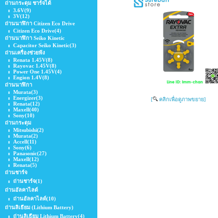
ถ่านกระดุม ชาร์จได้
3.6V
(9)
3V
(12)
ถ่านนาฬิกา Citizen Eco Drive
Citizen Eco Drive
(4)
ถ่านนาฬิกา Seiko Kinetic
Capacitor Seiko Kinetic
(3)
ถ่านเครื่องช่วยฟัง
Renata 1.45V
(8)
Rayovac 1.45V
(8)
Power One 1.45V
(4)
Engion 1.4V
(8)
ถ่านนาฬิกา
Murata
(3)
Energizer
(3)
[
คลิกเพื่อดูภาพขยาย]
Renata
(12)
Maxell
(40)
Sony
(10)
ถ่านกระดุม
Mitsubishi
(2)
Murata
(2)
Accell
(11)
Sony
(6)
Panasonic
(27)
Maxell
(12)
Renata
(5)
ถ่านชาร์จ
ถ่านชาร์จ
(1)
ถ่านอัลคาไลด์
ถ่านอัลคาไลด์
(10)
ถ่านลิเธียม (Lithium Battery)
ถ่านลิเธียม Lithium ฺBattery
(4)