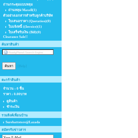
ถ่านกระดุมแบบหลุม
ถ่านหลุม Maxell
(1)
ตัวอย่างเอกสารสำหรับลูกค้าบริษัท
ใบเสนอราคา (Quotation)
(0)
ใบแจ้งหนี้ ((Invoice)
(1)
ใบเสร็จรับเงิน (Bill)
(0)
Clearance Sale!!
ค้นหาสินค้า
[Help]
ตะกร้าสินค้า
จำนวน : 0 ชิ้น
ราคา :
0.00บาท
ดูสินค้า
ชำระเงิน
รวมลิงค์เพื่อนบ้าน
Surebattstore@Lazada
สมัครรับข่าวสาร