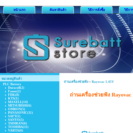
หน้าแรก
ค้นหาสินค้า
วิธีการสั่งซื้อ
วิธีกา
หมวดหมู่สินค้า
ถ่านเครื่องช่วยฟัง
>
Rayovac 1.45V
PLC Battery
Duracell
(2)
Fanso
(2)
ถ่านเครื่องช่วยฟัง Rayova
FDK
(8)
KTS
(1)
MAXELL
(14)
MITSUBISHI
(6)
OMRON
(5)
PANASONIC
(11)
SAFT
(5)
SANYO
(5)
TADIRAN
(6)
TOSHIBA
(11)
VARTA
(6)