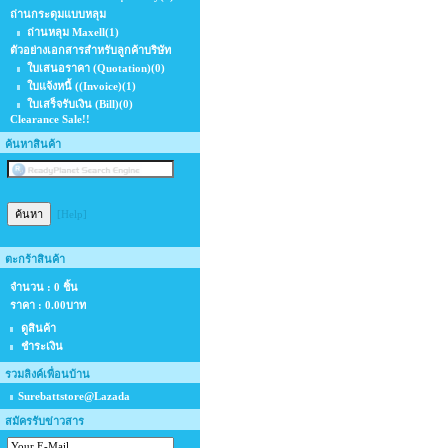
ถ่านกระดุมแบบหลุม
ถ่านหลุม Maxell
(1)
ตัวอย่างเอกสารสำหรับลูกค้าบริษัท
ใบเสนอราคา (Quotation)
(0)
ใบแจ้งหนี้ ((Invoice)
(1)
ใบเสร็จรับเงิน (Bill)
(0)
Clearance Sale!!
ค้นหาสินค้า
[Help]
ตะกร้าสินค้า
จำนวน : 0 ชิ้น
ราคา :
0.00บาท
ดูสินค้า
ชำระเงิน
รวมลิงค์เพื่อนบ้าน
Surebattstore@Lazada
สมัครรับข่าวสาร