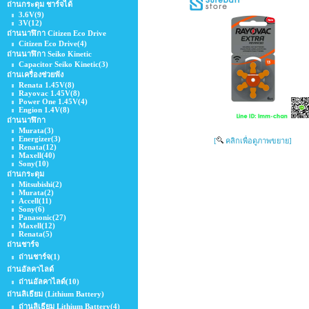
ถ่านกระดุม ชาร์จได้
3.6V
(9)
3V
(12)
ถ่านนาฬิกา Citizen Eco Drive
Citizen Eco Drive
(4)
ถ่านนาฬิกา Seiko Kinetic
Capacitor Seiko Kinetic
(3)
ถ่านเครื่องช่วยฟัง
Renata 1.45V
(8)
Rayovac 1.45V
(8)
Power One 1.45V
(4)
Engion 1.4V
(8)
ถ่านนาฬิกา
Murata
(3)
Energizer
(3)
[
คลิกเพื่อดูภาพขยาย]
Renata
(12)
Maxell
(40)
Sony
(10)
ถ่านกระดุม
Mitsubishi
(2)
Murata
(2)
Accell
(11)
Sony
(6)
Panasonic
(27)
Maxell
(12)
Renata
(5)
ถ่านชาร์จ
ถ่านชาร์จ
(1)
ถ่านอัลคาไลด์
ถ่านอัลคาไลด์
(10)
ถ่านลิเธียม (Lithium Battery)
ถ่านลิเธียม Lithium ฺBattery
(4)