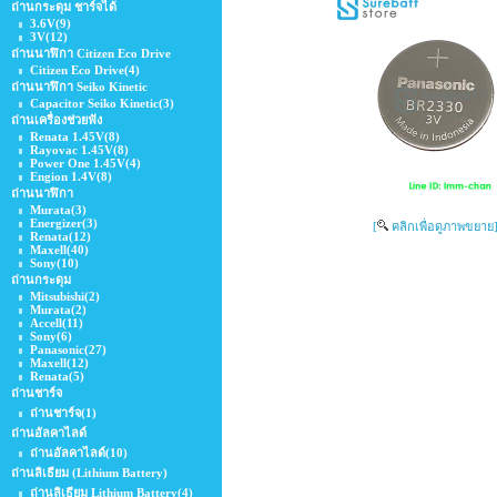
ถ่านกระดุม ชาร์จได้
3.6V
(9)
3V
(12)
ถ่านนาฬิกา Citizen Eco Drive
Citizen Eco Drive
(4)
ถ่านนาฬิกา Seiko Kinetic
Capacitor Seiko Kinetic
(3)
ถ่านเครื่องช่วยฟัง
Renata 1.45V
(8)
Rayovac 1.45V
(8)
Power One 1.45V
(4)
Engion 1.4V
(8)
ถ่านนาฬิกา
Murata
(3)
Energizer
(3)
[
คลิกเพื่อดูภาพขยาย
Renata
(12)
Maxell
(40)
Sony
(10)
ถ่านกระดุม
Mitsubishi
(2)
Murata
(2)
Accell
(11)
Sony
(6)
Panasonic
(27)
Maxell
(12)
Renata
(5)
ถ่านชาร์จ
ถ่านชาร์จ
(1)
ถ่านอัลคาไลด์
ถ่านอัลคาไลด์
(10)
ถ่านลิเธียม (Lithium Battery)
ถ่านลิเธียม Lithium ฺBattery
(4)