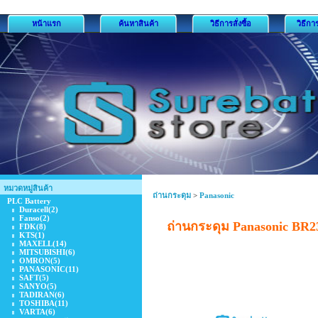
หน้าแรก
ค้นหาสินค้า
วิธีการสั่งซื้อ
วิธีกา
หมวดหมู่สินค้า
ถ่านกระดุม
>
Panasonic
PLC Battery
Duracell
(2)
Fanso
(2)
ถ่านกระดุม Panasonic BR
FDK
(8)
KTS
(1)
MAXELL
(14)
MITSUBISHI
(6)
OMRON
(5)
PANASONIC
(11)
SAFT
(5)
SANYO
(5)
TADIRAN
(6)
TOSHIBA
(11)
VARTA
(6)