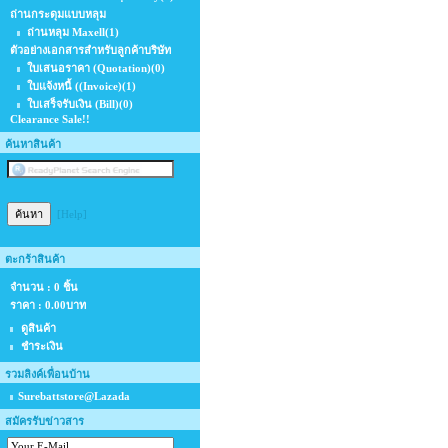
ถ่านกระดุมแบบหลุม
ถ่านหลุม Maxell
(1)
ตัวอย่างเอกสารสำหรับลูกค้าบริษัท
ใบเสนอราคา (Quotation)
(0)
ใบแจ้งหนี้ ((Invoice)
(1)
ใบเสร็จรับเงิน (Bill)
(0)
Clearance Sale!!
ค้นหาสินค้า
[Help]
ตะกร้าสินค้า
จำนวน : 0 ชิ้น
ราคา :
0.00บาท
ดูสินค้า
ชำระเงิน
รวมลิงค์เพื่อนบ้าน
Surebattstore@Lazada
สมัครรับข่าวสาร