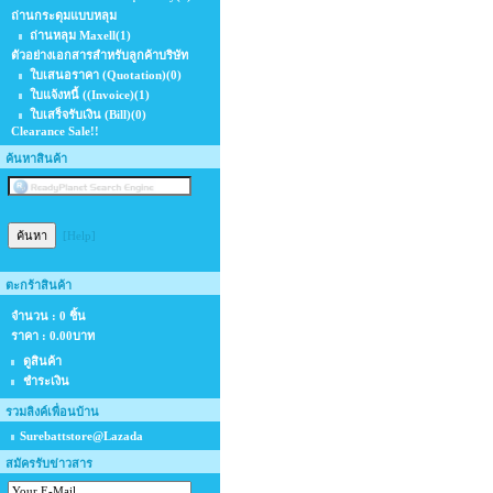
ถ่านกระดุมแบบหลุม
ถ่านหลุม Maxell
(1)
ตัวอย่างเอกสารสำหรับลูกค้าบริษัท
ใบเสนอราคา (Quotation)
(0)
ใบแจ้งหนี้ ((Invoice)
(1)
ใบเสร็จรับเงิน (Bill)
(0)
Clearance Sale!!
ค้นหาสินค้า
[Help]
ตะกร้าสินค้า
จำนวน : 0 ชิ้น
ราคา :
0.00บาท
ดูสินค้า
ชำระเงิน
รวมลิงค์เพื่อนบ้าน
Surebattstore@Lazada
สมัครรับข่าวสาร