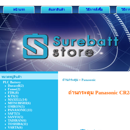
หน้าแรก
ค้นหาสินค้า
วิธีการสั่งซื้อ
วิธีกา
หมวดหมู่สินค้า
ถ่านกระดุม
>
Panasonic
PLC Battery
Duracell
(2)
Fanso
(2)
ถ่านกระดุม Panasonic CR2
FDK
(8)
KTS
(1)
MAXELL
(14)
MITSUBISHI
(6)
OMRON
(5)
PANASONIC
(11)
SAFT
(5)
SANYO
(5)
TADIRAN
(6)
TOSHIBA
(11)
VARTA
(6)