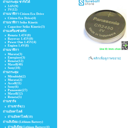
ถ่านกระดุม ชาร์จได้
3.6V
(9)
3V
(12)
ถ่านนาฬิกา Citizen Eco Drive
Citizen Eco Drive
(4)
ถ่านนาฬิกา Seiko Kinetic
Capacitor Seiko Kinetic
(3)
ถ่านเครื่องช่วยฟัง
Renata 1.45V
(8)
Rayovac 1.45V
(8)
Power One 1.45V
(4)
Engion 1.4V
(8)
ถ่านนาฬิกา
Murata
(3)
Energizer
(3)
[
คลิกเพื่อดูภาพขยาย]
Renata
(12)
Maxell
(40)
Sony
(10)
ถ่านกระดุม
Mitsubishi
(2)
Murata
(2)
Accell
(11)
Sony
(6)
Panasonic
(27)
Maxell
(12)
Renata
(5)
ถ่านชาร์จ
ถ่านชาร์จ
(1)
ถ่านอัลคาไลด์
ถ่านอัลคาไลด์
(10)
ถ่านลิเธียม (Lithium Battery)
ถ่านลิเธียม Lithium ฺBattery
(4)