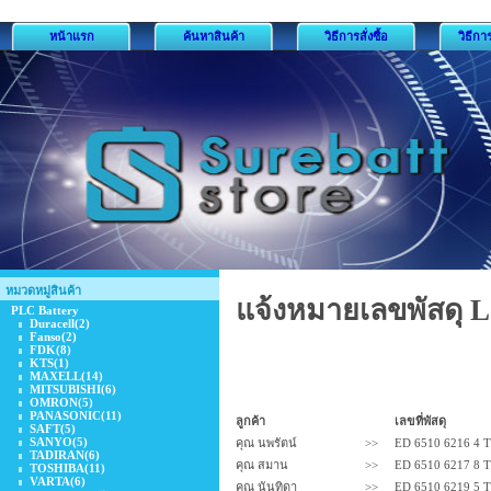
หน้าแรก
ค้นหาสินค้า
วิธีการสั่งซื้อ
วิธีกา
หมวดหมู่สินค้า
แจ้งหมายเลขพัสดุ 
PLC Battery
Duracell
(2)
Fanso
(2)
FDK
(8)
KTS
(1)
MAXELL
(14)
MITSUBISHI
(6)
OMRON
(5)
PANASONIC
(11)
ลูกค้า
เลขที่พัสดุ
SAFT
(5)
SANYO
(5)
คุณ นพรัตน์
>>
ED 6510 6216 4 
TADIRAN
(6)
คุณ สมาน
>>
ED 6510 6217 8 
TOSHIBA
(11)
VARTA
(6)
คุณ นันทิดา
>>
ED 6510 6219 5 