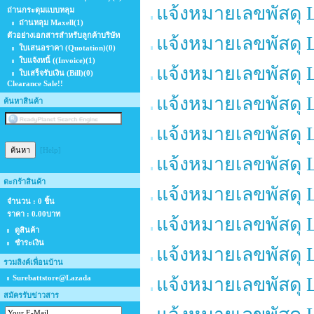
แจ้งหมายเลขพัสดุ 
ถ่านกระดุมแบบหลุม
ถ่านหลุม Maxell
(1)
ตัวอย่างเอกสารสำหรับลูกค้าบริษัท
แจ้งหมายเลขพัสดุ 
ใบเสนอราคา (Quotation)
(0)
ใบแจ้งหนี้ ((Invoice)
(1)
แจ้งหมายเลขพัสดุ 
ใบเสร็จรับเงิน (Bill)
(0)
Clearance Sale!!
แจ้งหมายเลขพัสดุ 
ค้นหาสินค้า
แจ้งหมายเลขพัสดุ 
[Help]
แจ้งหมายเลขพัสดุ 
ตะกร้าสินค้า
แจ้งหมายเลขพัสดุ 
จำนวน : 0 ชิ้น
ราคา :
0.00บาท
แจ้งหมายเลขพัสดุ 
ดูสินค้า
ชำระเงิน
แจ้งหมายเลขพัสดุ 
รวมลิงค์เพื่อนบ้าน
Surebattstore@Lazada
แจ้งหมายเลขพัสดุ 
สมัครรับข่าวสาร