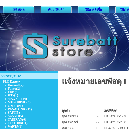
หน้าแรก
ค้นหาสินค้า
วิธีการสั่งซื้อ
วิธีกา
หมวดหมู่สินค้า
แจ้งหมายเลขพัสดุ 
PLC Battery
Duracell
(2)
Fanso
(2)
FDK
(8)
KTS
(1)
MAXELL
(14)
MITSUBISHI
(6)
OMRON
(5)
PANASONIC
(11)
ลูกค้า
เลขที่พัสดุ
SAFT
(5)
SANYO
(5)
คุณ สุนันทา
>>
ED 6429 9519 9 
TADIRAN
(6)
คุณ สุพรรณี
>>
ED 6429 9520 8 
TOSHIBA
(11)
VARTA
(6)
คุณ กฤศ
>>
RP 3280 1740 1 